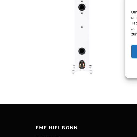
Um 
um 
Tec
auf
zur
FME HIFI BONN