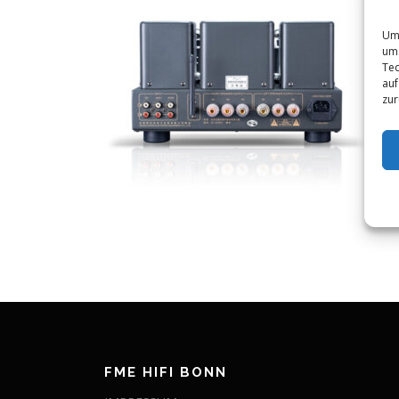
Um 
um 
Tec
auf
zur
FME HIFI BONN