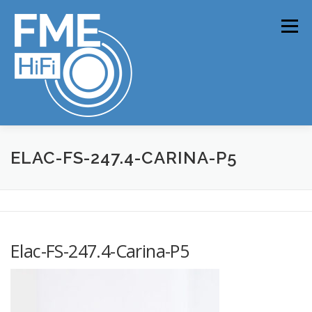
Zum
Inhalt
Menü
springen
ONLINE-SHOP
NEWS
PRODUKTE
ANALOG
ELAC-FS-247.4-CARINA-P5
STREAMING
HIFI
TV
VINYL-REINIGUNG
KONTAKT
Elac-FS-247.4-Carina-P5