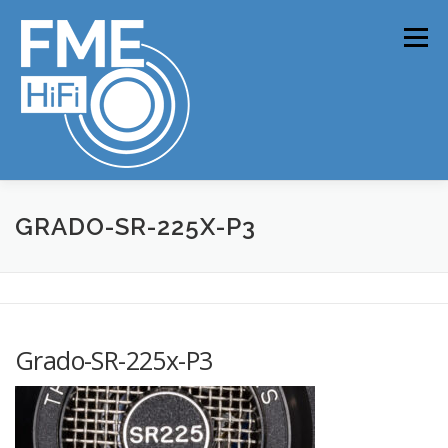
Zum
Inhalt
Menü
springen
ONLINE-SHOP
NEWS
PRODUKTE
ANALOG
GRADO-SR-225X-P3
STREAMING
HIFI
TV
VINYL-REINIGUNG
KONTAKT
Grado-SR-225x-P3