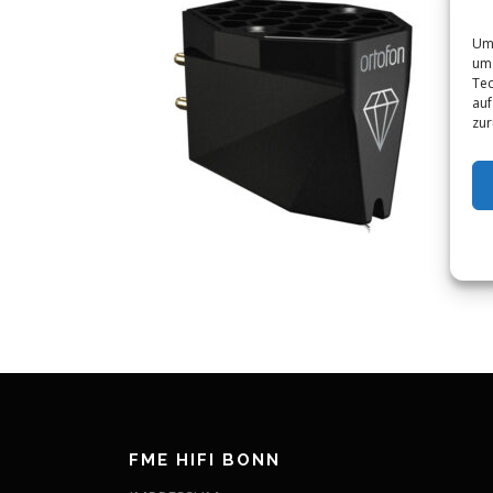
Um 
um 
Tec
auf
zur
FME HIFI BONN