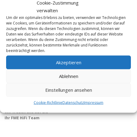
Cookie-Zustimmung
verwalten
Um dir ein optimales Erlebnis zu bieten, verwenden wir Technologien
wie Cookies, um Geräteinformationen zu speichern und/oder darauf
zuzugreifen. Wenn du diesen Technologien zustimmst, können wir
Daten wie das Surfverhalten oder eindeutige IDs auf dieser Website
verarbeiten. Wenn du deine Zustimmung nicht erteilst oder
KONTAKT
zurückziehst, können bestimmte Merkmale und Funktionen
beeinträchtigt werden.
FME HiFi
Akzeptieren
Tel 0228 / 22 44 77
info@fme-hifi.de
Ablehnen
Öffnungszeiten:
Di. bis Fr. 12 – 19 Uhr
Einstellungen ansehen
Sa. 10 – 14 Uhr
und nach Vereinbarung
Cookie-Richtlinie
Datenschutz
Impressum
Wir freuen uns auf Sie
Ihr FME HiFi Team