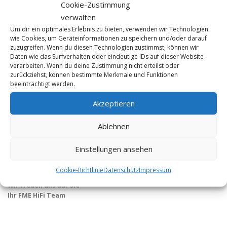
Cookie-Zustimmung
verwalten
Um dir ein optimales Erlebnis zu bieten, verwenden wir Technologien
wie Cookies, um Geräteinformationen zu speichern und/oder darauf
zuzugreifen. Wenn du diesen Technologien zustimmst, können wir
Daten wie das Surfverhalten oder eindeutige IDs auf dieser Website
verarbeiten. Wenn du deine Zustimmung nicht erteilst oder
KONTAKT
zurückziehst, können bestimmte Merkmale und Funktionen
beeinträchtigt werden.
FME HiFi
Akzeptieren
Tel 0228 / 22 44 77
info@fme-hifi.de
Ablehnen
Öffnungszeiten:
Di. bis Fr. 12 – 19 Uhr
Einstellungen ansehen
Sa. 10 – 14 Uhr
und nach Vereinbarung
Cookie-Richtlinie
Datenschutz
Impressum
Wir freuen uns auf Sie
Ihr FME HiFi Team