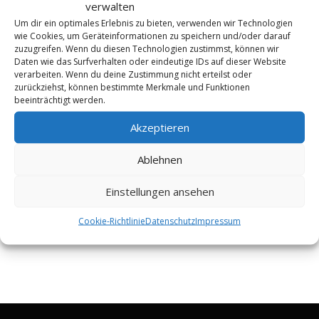
verwalten
Um dir ein optimales Erlebnis zu bieten, verwenden wir Technologien
wie Cookies, um Geräteinformationen zu speichern und/oder darauf
zuzugreifen. Wenn du diesen Technologien zustimmst, können wir
Daten wie das Surfverhalten oder eindeutige IDs auf dieser Website
KONTAKT
verarbeiten. Wenn du deine Zustimmung nicht erteilst oder
FME HiFi
zurückziehst, können bestimmte Merkmale und Funktionen
beeinträchtigt werden.
Tel 0228 / 22 44 77
Akzeptieren
info@fme-hifi.de
Öffnungszeiten:
Ablehnen
Di. bis Fr. 12 – 19 Uhr
Sa. 10 – 14 Uhr
Einstellungen ansehen
und nach Vereinbarung
Cookie-Richtlinie
Datenschutz
Impressum
Wir freuen uns auf Sie
Ihr FME HiFi Team