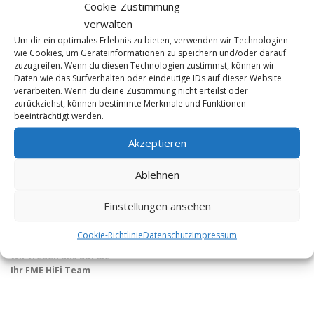
Cookie-Zustimmung
verwalten
Um dir ein optimales Erlebnis zu bieten, verwenden wir Technologien
wie Cookies, um Geräteinformationen zu speichern und/oder darauf
zuzugreifen. Wenn du diesen Technologien zustimmst, können wir
Daten wie das Surfverhalten oder eindeutige IDs auf dieser Website
verarbeiten. Wenn du deine Zustimmung nicht erteilst oder
KONTAKT
zurückziehst, können bestimmte Merkmale und Funktionen
beeinträchtigt werden.
FME HiFi
Akzeptieren
Tel 0228 / 22 44 77
info@fme-hifi.de
Ablehnen
Öffnungszeiten:
Di. bis Fr. 12 – 19 Uhr
Einstellungen ansehen
Sa. 10 – 14 Uhr
und nach Vereinbarung
Cookie-Richtlinie
Datenschutz
Impressum
Wir freuen uns auf Sie
Ihr FME HiFi Team