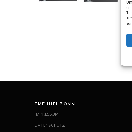
Um 
um 
Tec
auf
zur
FME HIFI BONN
IMPRESSUM
DATENSCHUTZ