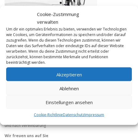
Cookie-Zustimmung
verwalten
Um dir ein optimales Erlebnis zu bieten, verwenden wir Technologien
wie Cookies, um Geräteinformationen zu speichern und/oder darauf
zuzugreifen. Wenn du diesen Technologien zustimmst, können wir
Daten wie das Surfverhalten oder eindeutige IDs auf dieser Website
verarbeiten. Wenn du deine Zustimmung nicht erteilst oder
zurückziehst, können bestimmte Merkmale und Funktionen
beeinträchtigt werden.
KONTAKT
Akzeptieren
FME HiFi
Tel 0228 / 22 44 77
Ablehnen
info@fme-hifi.de
Einstellungen ansehen
Öffnungszeiten:
Di. bis Fr. 12 – 19 Uhr
Cookie-Richtlinie
Datenschutz
Impressum
Sa. 10 – 14 Uhr
und nach Vereinbarung
Wir freuen uns auf Sie