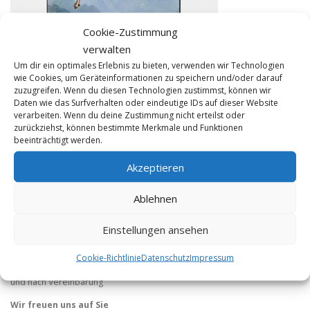
Cookie-Zustimmung
verwalten
Um dir ein optimales Erlebnis zu bieten, verwenden wir Technologien
wie Cookies, um Geräteinformationen zu speichern und/oder darauf
zuzugreifen. Wenn du diesen Technologien zustimmst, können wir
Daten wie das Surfverhalten oder eindeutige IDs auf dieser Website
verarbeiten. Wenn du deine Zustimmung nicht erteilst oder
zurückziehst, können bestimmte Merkmale und Funktionen
beeinträchtigt werden.
KONTAKT
Akzeptieren
FME HiFi
Tel 0228 / 22 44 77
Ablehnen
info@fme-hifi.de
Einstellungen ansehen
Öffnungszeiten:
Di. bis Fr. 12 – 19 Uhr
Cookie-Richtlinie
Datenschutz
Impressum
Sa. 10 – 14 Uhr
und nach Vereinbarung
Wir freuen uns auf Sie